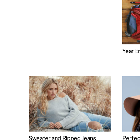
Year En
Sweater and Ripped Jeans
Perfec