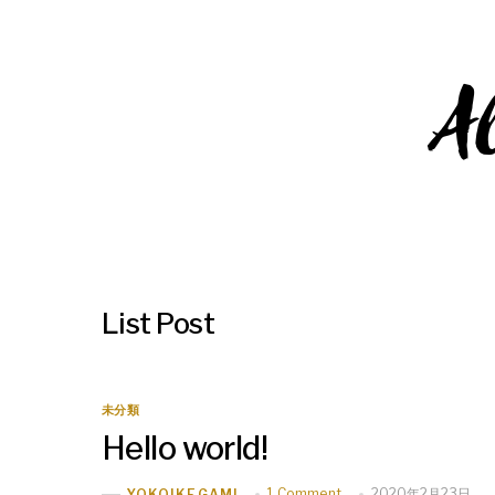
Al
List Post
未分類
Hello world!
1 Comment
2020年2月23日
YOKOIKEGAMI