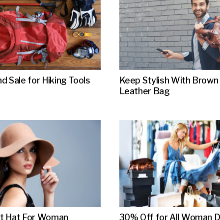
d Sale for Hiking Tools
Keep Stylish With Brown
Leather Bag
t Hat For Woman
30% Off for All Woman 