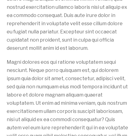
nostrud exercitation ullamco laboris nisi ut aliquip ex
ea commodo consequat. Duis aute irure dolor in
reprehenderit in voluptate velit esse cillum dolore
eu fugiat nulla pariatur. Excepteur sint occaecat
cupidatat non proident, sunt in culpa qui officia
deserunt mollit anim id est laborum.
Magni dolores eos qui ratione voluptatem sequi
nesciunt. Neque porro quisquam est, qui dolorem
ipsum quia dolor sit amet, consectetur, adipisci velit,
sed quia non numquam eius modi tempora incidunt ut
labore et dolore magnam aliquam quaerat
voluptatem. Ut enim ad minima veniam, quis nostrum
exercitationem ullam corporis suscipit laboriosam,
nisi ut aliquid ex ea commodi consequatur? Quis
autem vel eum iure reprehenderit qui in ea voluptate
velit esse quam nihil molestiae consequatur, vel illum