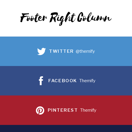
Footer Right Column
TWITTER
@themify
FACEBOOK
Themify
PINTEREST
Themify