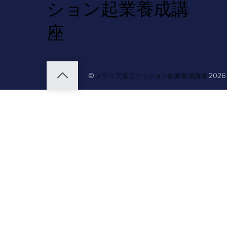
ション起業養成講
座
©
メディア流ファッション起業養成講座
2026