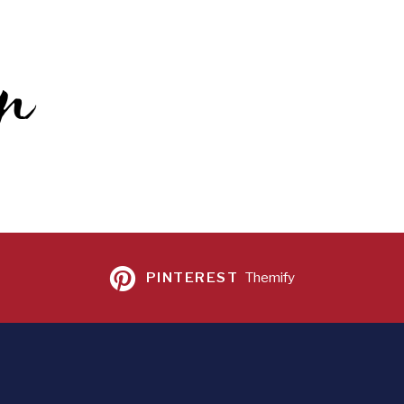
mn
PINTEREST
Themify